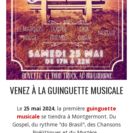
VENEZ À LA GUINGUETTE MUSICALE
Le
25 mai 2024
, la première
guinguette
musicale
se tiendra à Montgermont. Du
Gospel, du rythme "do Brasil", des Chansons
Poé(it)iques et du Mystère...