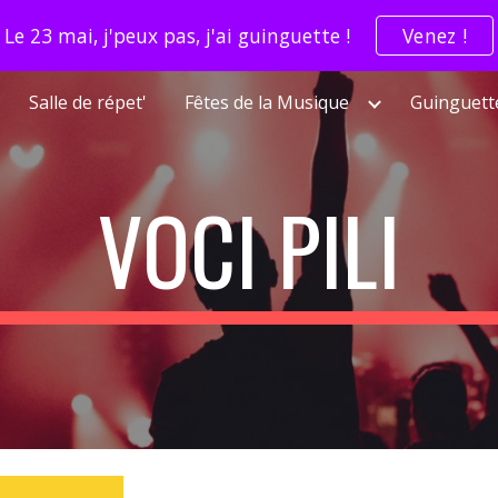
Le 23 mai, j'peux pas, j'ai guinguette !
Venez !
ip to main content
Skip to navigat
Salle de répet'
Fêtes de la Musique
Guinguett
VOCI PILI