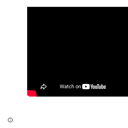
Page
Google Sites
Report abuse
updated