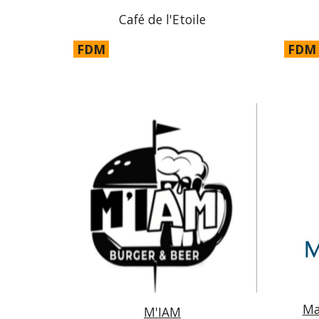
Café de l'Etoile
FDM
FDM
Ma
M'IAM