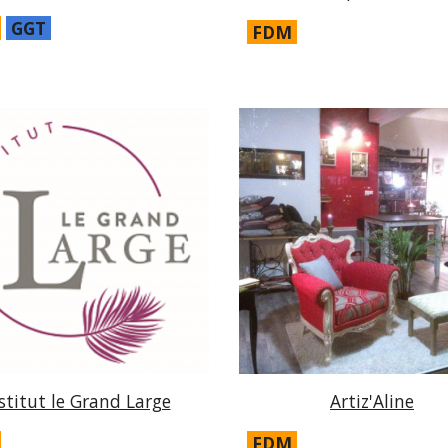
GGT
FDM
stitut le Grand Large
Artiz'Aline
FDM