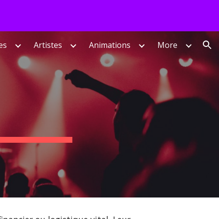
ion
es
Artistes
Animations
More