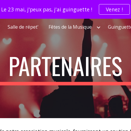
Le 23 mai, j'peux pas, j'ai guinguette !
Venez !
ip to main content
Skip to navigat
Salle de répet'
Fêtes de la Musique
Guinguett
PARTENAIRES